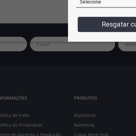
Resgatar 
NFORMAÇÕES
PRODUTOS
olítica de Frete
Acessórios
olítica de Privacidade
Banheiros
ermo de Garantia e Devolução
Cubas Farm Sink