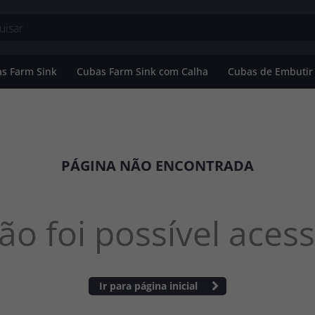
s Farm Sink
Cubas Farm Sink com Calha
Cubas de Embutir
Banheiro
Cubas Farm Sink Simples
o
Cubas Farm Sink Dupla
PÁGINA NÃO ENCONTRADA
utir
ão foi possível acess
Ir para página inicial