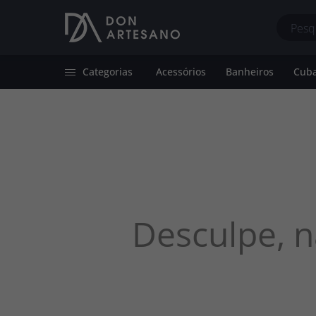
Categorias
Acessórios
Banheiros
Cuba
Acessórios
Dispenser de Detergente
Bancadas de 
Banheiros
Grade de Proteção
Cubas de Apoi
Cubas Farm Sink
Sifão
Cubas de Emb
Cubas Farm Sink com Calha
Suporte de Esponja
Desculpe, n
Cubas de Embutir
Torneiras Premium
Tanques Farm Sink
Válvulas de Banheiro/Calha
Gourmet
Válvulas de Cozinha/Tanque