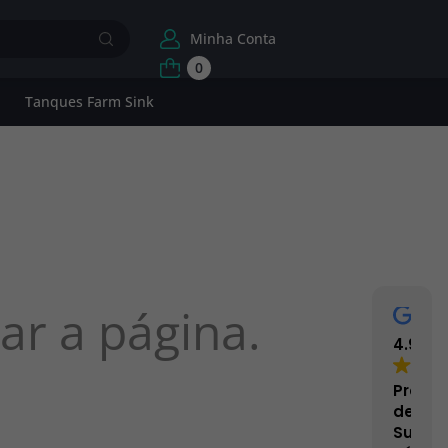
Minha Conta
0
Tanques Farm Sink
ar a página.
4.9
Proce
de
Superf