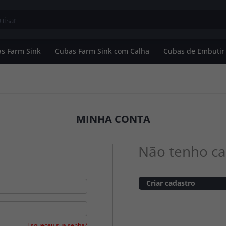
s Farm Sink
Cubas Farm Sink com Calha
Cubas de Embutir
Banheiro
Cubas Farm Sink Simples
o
Cubas Farm Sink Dupla
MINHA CONTA
utir
Não tenho ca
Criar cadastro
Esqueceu sua senha?