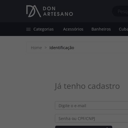
Categorias
Acessórios
Banheiros
Cuba
Acessórios
Dispenser de Detergente
Bancadas de 
Home
>
Identificação
Banheiros
Grade de Proteção
Cubas de Apoi
Cubas Farm Sink
Sifão
Cubas de Emb
Cubas Farm Sink com Calha
Suporte de Esponja
Já tenho cadastro
Cubas de Embutir
Torneiras Premium
Tanques Farm Sink
Válvulas de Banheiro/Calha
Gourmet
Válvulas de Cozinha/Tanque