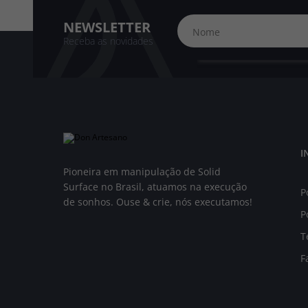
NEWSLETTER
Receba as novidades
I
Pioneira em manipulação de Solid
Surface no Brasil, atuamos na execução
P
de sonhos. Ouse & crie, nós executamos!
P
T
F