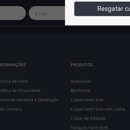
Resgatar 
NFORMAÇÕES
PRODUTOS
olítica de Frete
Acessórios
olítica de Privacidade
Banheiros
ermo de Garantia e Devolução
Cubas Farm Sink
ale Conosco
Cubas Farm Sink com Calha
Cubas de Embutir
Tanques Farm Sink