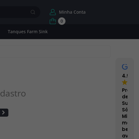
Minha Conta
0
Tanques Farm Sink
4.9
Proce
dastro
de
Superf
Sólida
Minera
mais
bem
avalia