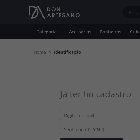
Categorias
Acessórios
Banheiros
Cuba
Acessórios
Dispenser de Detergente
Bancadas de 
Home
>
Identificação
Banheiros
Grade de Proteção
Cubas de Apoi
Cubas Farm Sink
Sifão
Cubas de Emb
Cubas Farm Sink com Calha
Suporte de Esponja
Já tenho cadastro
Cubas de Embutir
Torneiras Premium
Tanques Farm Sink
Válvulas de Banheiro/Calha
Gourmet
Válvulas de Cozinha/Tanque