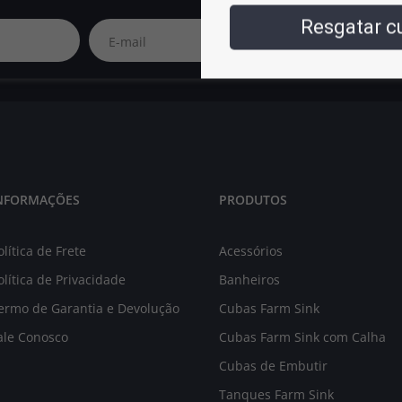
Resgatar 
NFORMAÇÕES
PRODUTOS
olítica de Frete
Acessórios
olítica de Privacidade
Banheiros
ermo de Garantia e Devolução
Cubas Farm Sink
ale Conosco
Cubas Farm Sink com Calha
Cubas de Embutir
Tanques Farm Sink