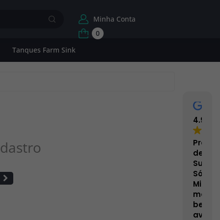
Minha Conta
0
Tanques Farm Sink
4.9
Proce
dastro
de
Superf
Sólida
Minera
mais
bem
avalia