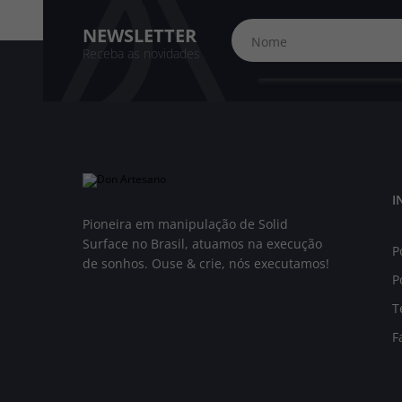
NEWSLETTER
Receba as novidades
I
Pioneira em manipulação de Solid
Surface no Brasil, atuamos na execução
P
de sonhos. Ouse & crie, nós executamos!
P
T
F