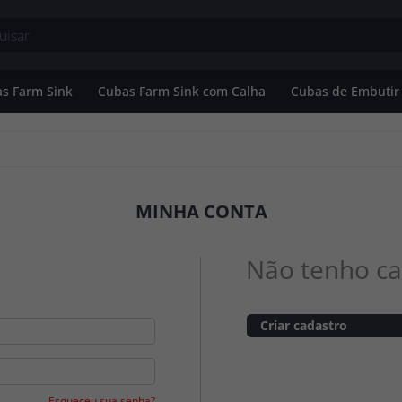
s Farm Sink
Cubas Farm Sink com Calha
Cubas de Embutir
Banheiro
Cubas Farm Sink Simples
o
Cubas Farm Sink Dupla
MINHA CONTA
utir
Não tenho ca
Criar cadastro
Esqueceu sua senha?