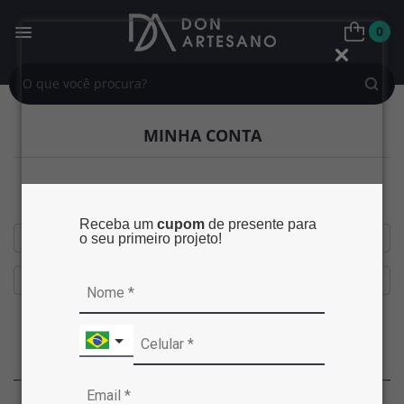
0
MINHA CONTA
Já tenho cadastro
Receba um
cupom
de presente para
o seu primeiro projeto!
Esqueceu sua senha?
Entrar