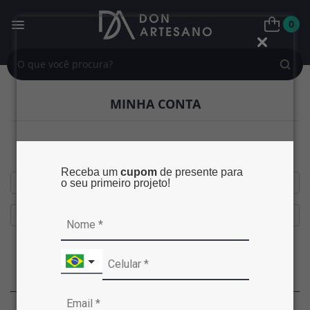
0
MINHA CONTA
Já tenho cadastro
Receba um
cupom
de presente para
o seu primeiro projeto!
Esqueceu sua senha?
Entrar