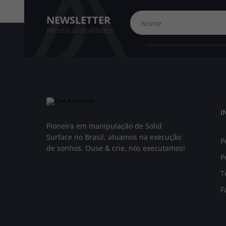
NEWSLETTER
Receba as novidades
I
Pioneira em manipulação de Solid
Surface no Brasil, atuamos na execução
P
de sonhos. Ouse & crie, nós executamos!
P
T
F