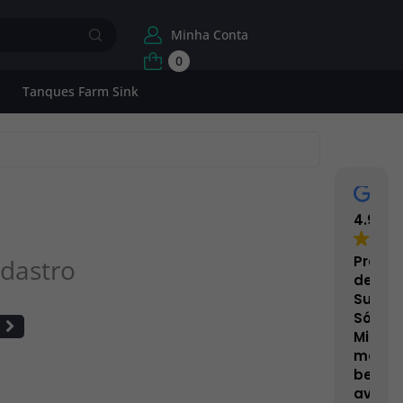
Minha Conta
0
Tanques Farm Sink
4.9
Proce
dastro
de
Superf
Sólida
Minera
mais
bem
avalia