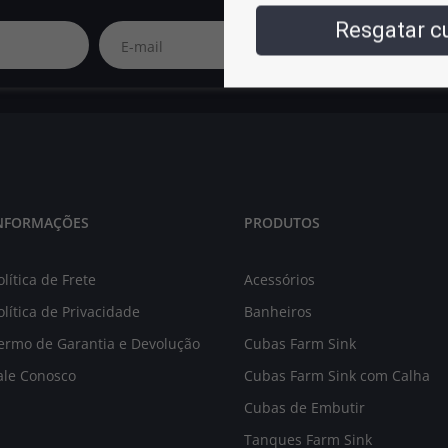
Resgatar 
NFORMAÇÕES
PRODUTOS
olítica de Frete
Acessórios
olítica de Privacidade
Banheiros
ermo de Garantia e Devolução
Cubas Farm Sink
ale Conosco
Cubas Farm Sink com Calha
Cubas de Embutir
Tanques Farm Sink