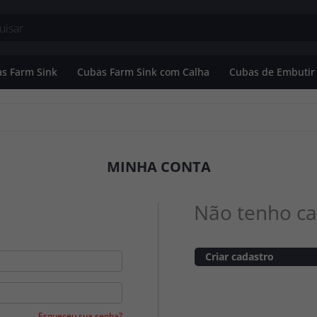
s Farm Sink
Cubas Farm Sink com Calha
Cubas de Embutir
Banheiro
Cubas Farm Sink Simples
o
Cubas Farm Sink Dupla
MINHA CONTA
utir
Não tenho ca
Criar cadastro
Esqueceu sua senha?