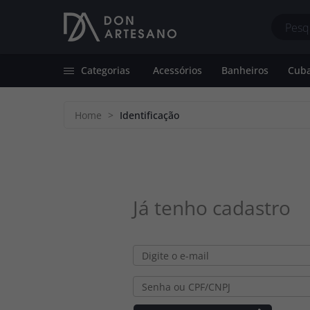
Categorias
Acessórios
Banheiros
Cuba
Acessórios
Dispenser de Detergente
Bancadas de 
Home
>
Identificação
Banheiros
Grade de Proteção
Cubas de Apoi
Cubas Farm Sink
Sifão
Cubas de Emb
Cubas Farm Sink com Calha
Suporte de Esponja
Já tenho cadastro
Cubas de Embutir
Torneiras Premium
Tanques Farm Sink
Válvulas de Banheiro/Calha
Gourmet
Válvulas de Cozinha/Tanque