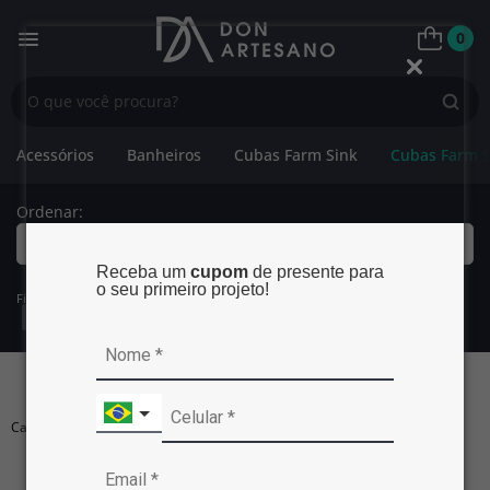
0
Acessórios
Banheiros
Cubas Farm Sink
Cubas Farm S
Ordenar:
Mais Relevantes
Receba um
cupom
de presente para
o seu primeiro projeto!
Filtros:
Categoria:
Cubas Farm Sink com Calha
Exibir Filtros
CUBAS FARM SINK COM CALHA
Carregando...