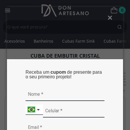
0
Acessórios
Banheiros
Cubas Farm Sink
Cubas Farm S
CUBA DE EMBUTIR CRISTAL
Receba um
cupom
de presente para
o seu primeiro projeto!
Marca:
Don Artesano
Código no site:
2360920
SKU:
CRISTALB