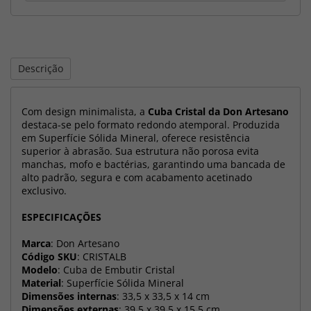
Descrição
Com design minimalista, a
Cuba Cristal da Don Artesano
destaca-se pelo formato redondo atemporal. Produzida
em Superfície Sólida Mineral, oferece resistência
superior à abrasão. Sua estrutura não porosa evita
manchas, mofo e bactérias, garantindo uma bancada de
alto padrão, segura e com acabamento acetinado
exclusivo.
ESPECIFICAÇÕES
Marca
: Don Artesano
Código SKU
: CRISTALB
Modelo
: Cuba de Embutir Cristal
Material
: Superfície Sólida Mineral
Dimensões internas
: 33,5 x 33,5 x 14 cm
Dimensões externas
: 39,5 x 39,5 x 15,5 cm