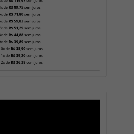
3x de
R$ 119,67
sem juros
g
4x de
R$ 89,75
sem juros
a
5x de
R$ 71,80
sem juros
n
6x de
R$ 59,83
sem juros
t
7x de
R$ 51,29
sem juros
e
8x de
R$ 44,88
sem juros
s
,
9x de
R$ 39,89
sem juros
d
10x de
R$ 35,90
sem juros
u
11x de
R$ 39,20
com juros
r
12x de
R$ 36,38
com juros
á
v
e
i
s
,
e
d
e
a
l