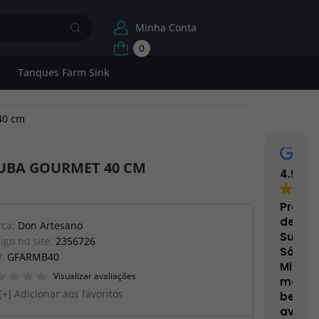
Minha Conta
0
Tanques Farm Sink
40 cm
UBA GOURMET 40 CM
4.9
Proce
de
ca:
Don Artesano
Superf
igo no site:
2356726
Sólida
U:
GFARMB40
Minera
Visualizar avaliações
mais
Adicionar aos favoritos
bem
avalia