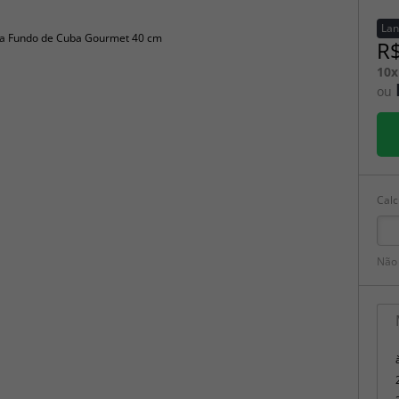
La
R$
10x
ou
Calc
Não