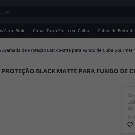
s Farm Sink
Cubas Farm Sink com Calha
Cubas de Embutir
Banheiro
Cubas Farm Sink Simples
 Aramada de Proteção Black Matte para Fundo de Cuba Gourmet 
o
Cubas Farm Sink Dupla
 PROTEÇÃO BLACK MATTE PARA FUNDO DE C
utir
Mar
Cód
SK