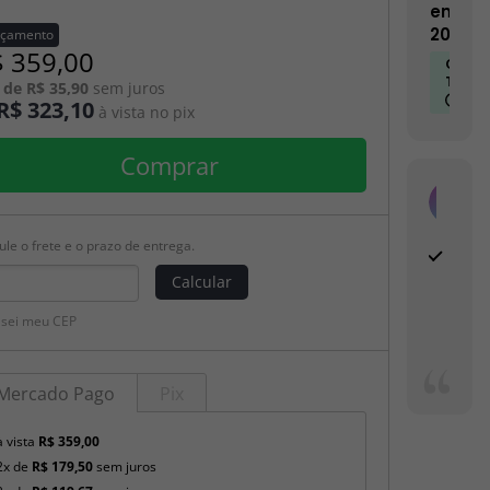
em
2026
nçamento
 359,00
Certif
Trusti
 de R$ 35,90
sem juros
R$ 323,10
à vista no pix
Comprar
Res
Com 
ule o frete e o prazo de entrega.
P
r
Calcular
o
d
 sei meu CEP
u
t
o
Mercado Pago
Pix
s
e
à vista
R$ 359,00
l
2x de
R$ 179,50
sem juros
e