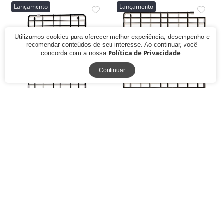
Lançamento
Lançamento
Utilizamos cookies para oferecer melhor experiência, desempenho e
recomendar conteúdos de seu interesse. Ao continuar, você
Política de Privacidade
concorda com a nossa
.
Continuar
Grade Aramada de Proteção
Grade Aramada de Proteção
Black Matte para Fundo de
Black Matte para Fundo de
Cuba Gourmet 30 cm
Cuba Gourmet 40 cm
R$ 329,00
R$ 359,00
10x de R$ 32,90
sem juros
10x de R$ 35,90
sem juros
R$ 296,10
R$ 323,10
ou
à vista no pix
ou
à vista no pix