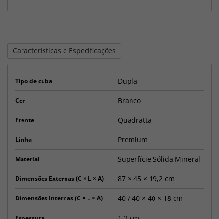
Características e Especificações
Dupla
Tipo de cuba
Branco
Cor
Quadratta
Frente
Premium
Linha
Superfície Sólida Mineral
Material
87 × 45 × 19,2 cm
Dimensões Externas (C × L × A)
40 / 40 × 40 × 18 cm
Dimensões Internas (C × L × A)
1,2 cm
Espessura