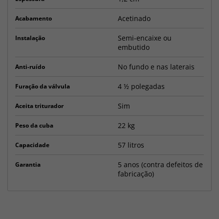
Acetinado
Acabamento
Semi-encaixe ou
Instalação
embutido
No fundo e nas laterais
Anti-ruído
4 ½ polegadas
Furação da válvula
Sim
Aceita triturador
22 kg
Peso da cuba
57 litros
Capacidade
5 anos (contra defeitos de
Garantia
fabricação)