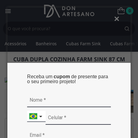
0
Acessórios
Banheiros
Cubas Farm Sink
Cubas Farm S
CUBA DUPLA COZINHA FARM SINK 87 CM
FRENTE QUADRATTA ESTILO FAZENDA
AVENTAL
Receba um
cupom
de presente para
o seu primeiro projeto!
Marca:
Don Artesano
Código no site:
1075911